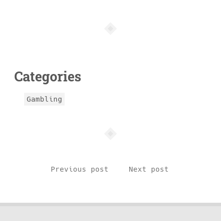
Article
info
Categories
Gambling
Previous post
Next post