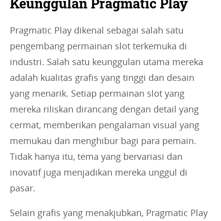
Keunggulan Pragmatic Play
Pragmatic Play dikenal sebagai salah satu
pengembang permainan slot terkemuka di
industri. Salah satu keunggulan utama mereka
adalah kualitas grafis yang tinggi dan desain
yang menarik. Setiap permainan slot yang
mereka riliskan dirancang dengan detail yang
cermat, memberikan pengalaman visual yang
memukau dan menghibur bagi para pemain.
Tidak hanya itu, tema yang bervariasi dan
inovatif juga menjadikan mereka unggul di
pasar.
Selain grafis yang menakjubkan, Pragmatic Play