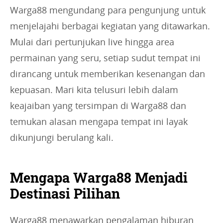
Warga88 mengundang para pengunjung untuk
menjelajahi berbagai kegiatan yang ditawarkan.
Mulai dari pertunjukan live hingga area
permainan yang seru, setiap sudut tempat ini
dirancang untuk memberikan kesenangan dan
kepuasan. Mari kita telusuri lebih dalam
keajaiban yang tersimpan di Warga88 dan
temukan alasan mengapa tempat ini layak
dikunjungi berulang kali.
Mengapa Warga88 Menjadi
Destinasi Pilihan
Warga88 menawarkan pengalaman hiburan