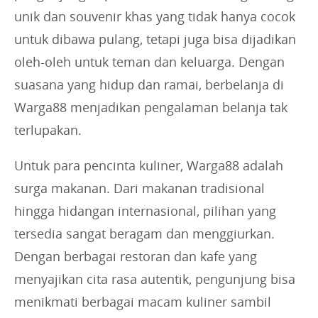
unik dan souvenir khas yang tidak hanya cocok
untuk dibawa pulang, tetapi juga bisa dijadikan
oleh-oleh untuk teman dan keluarga. Dengan
suasana yang hidup dan ramai, berbelanja di
Warga88 menjadikan pengalaman belanja tak
terlupakan.
Untuk para pencinta kuliner, Warga88 adalah
surga makanan. Dari makanan tradisional
hingga hidangan internasional, pilihan yang
tersedia sangat beragam dan menggiurkan.
Dengan berbagai restoran dan kafe yang
menyajikan cita rasa autentik, pengunjung bisa
menikmati berbagai macam kuliner sambil