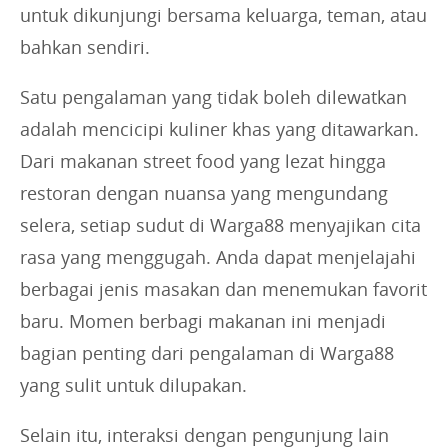
untuk dikunjungi bersama keluarga, teman, atau
bahkan sendiri.
Satu pengalaman yang tidak boleh dilewatkan
adalah mencicipi kuliner khas yang ditawarkan.
Dari makanan street food yang lezat hingga
restoran dengan nuansa yang mengundang
selera, setiap sudut di Warga88 menyajikan cita
rasa yang menggugah. Anda dapat menjelajahi
berbagai jenis masakan dan menemukan favorit
baru. Momen berbagi makanan ini menjadi
bagian penting dari pengalaman di Warga88
yang sulit untuk dilupakan.
Selain itu, interaksi dengan pengunjung lain