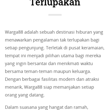
Terlupakan
i
e
s
:
Warga88 adalah sebuah destinasi hiburan yang
menawarkan pengalaman tak terlupakan bagi
setiap pengunjung. Terletak di pusat keramaian,
tempat ini menjadi pilihan utama bagi mereka
yang ingin bersantai dan menikmati waktu
bersama teman-teman maupun keluarga.
Dengan berbagai fasilitas modern dan atraksi
menarik, Warga88 siap memanjakan setiap
orang yang datang.
Dalam suasana yang hangat dan ramah,