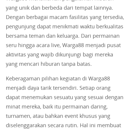
yang unik dan berbeda dari tempat lainnya.
Dengan berbagai macam fasilitas yang tersedia,
pengunjung dapat menikmati waktu berkualitas
bersama teman dan keluarga. Dari permainan
seru hingga acara live, Warga88 menjadi pusat
aktivitas yang wajib dikunjungi bagi mereka
yang mencari hiburan tanpa batas.
Keberagaman pilihan kegiatan di Warga88
menjadi daya tarik tersendiri. Setiap orang
dapat menemukan sesuatu yang sesuai dengan
minat mereka, baik itu permainan daring,
turnamen, atau bahkan event khusus yang
diselenggarakan secara rutin. Hal ini membuat