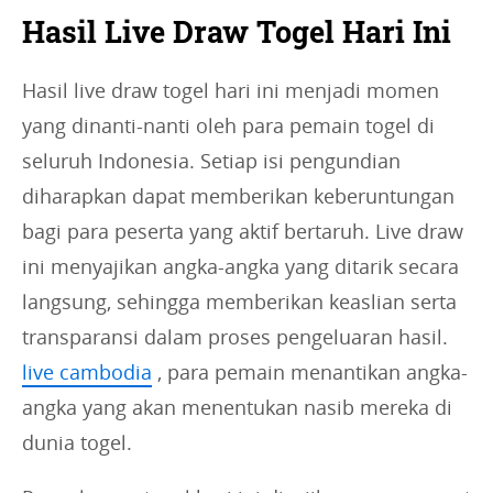
Hasil Live Draw Togel Hari Ini
Hasil live draw togel hari ini menjadi momen
yang dinanti-nanti oleh para pemain togel di
seluruh Indonesia. Setiap isi pengundian
diharapkan dapat memberikan keberuntungan
bagi para peserta yang aktif bertaruh. Live draw
ini menyajikan angka-angka yang ditarik secara
langsung, sehingga memberikan keaslian serta
transparansi dalam proses pengeluaran hasil.
live cambodia
, para pemain menantikan angka-
angka yang akan menentukan nasib mereka di
dunia togel.