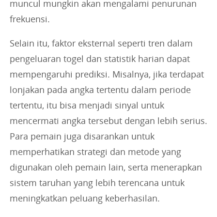
muncul mungkin akan mengalami penurunan
frekuensi.
Selain itu, faktor eksternal seperti tren dalam
pengeluaran togel dan statistik harian dapat
mempengaruhi prediksi. Misalnya, jika terdapat
lonjakan pada angka tertentu dalam periode
tertentu, itu bisa menjadi sinyal untuk
mencermati angka tersebut dengan lebih serius.
Para pemain juga disarankan untuk
memperhatikan strategi dan metode yang
digunakan oleh pemain lain, serta menerapkan
sistem taruhan yang lebih terencana untuk
meningkatkan peluang keberhasilan.