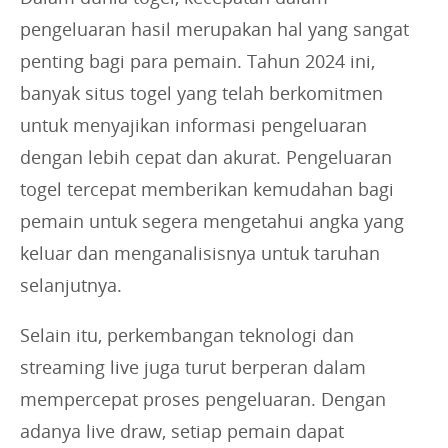
pengeluaran hasil merupakan hal yang sangat
penting bagi para pemain. Tahun 2024 ini,
banyak situs togel yang telah berkomitmen
untuk menyajikan informasi pengeluaran
dengan lebih cepat dan akurat. Pengeluaran
togel tercepat memberikan kemudahan bagi
pemain untuk segera mengetahui angka yang
keluar dan menganalisisnya untuk taruhan
selanjutnya.
Selain itu, perkembangan teknologi dan
streaming live juga turut berperan dalam
mempercepat proses pengeluaran. Dengan
adanya live draw, setiap pemain dapat