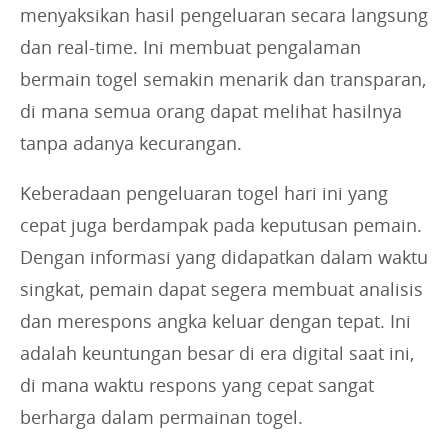
menyaksikan hasil pengeluaran secara langsung
dan real-time. Ini membuat pengalaman
bermain togel semakin menarik dan transparan,
di mana semua orang dapat melihat hasilnya
tanpa adanya kecurangan.
Keberadaan pengeluaran togel hari ini yang
cepat juga berdampak pada keputusan pemain.
Dengan informasi yang didapatkan dalam waktu
singkat, pemain dapat segera membuat analisis
dan merespons angka keluar dengan tepat. Ini
adalah keuntungan besar di era digital saat ini,
di mana waktu respons yang cepat sangat
berharga dalam permainan togel.