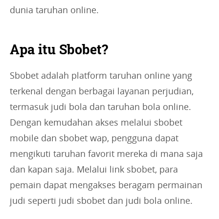
dunia taruhan online.
Apa itu Sbobet?
Sbobet adalah platform taruhan online yang
terkenal dengan berbagai layanan perjudian,
termasuk judi bola dan taruhan bola online.
Dengan kemudahan akses melalui sbobet
mobile dan sbobet wap, pengguna dapat
mengikuti taruhan favorit mereka di mana saja
dan kapan saja. Melalui link sbobet, para
pemain dapat mengakses beragam permainan
judi seperti judi sbobet dan judi bola online.