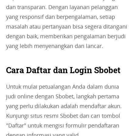
dan transparan. Dengan layanan pelanggan
yang responsif dan berpengalaman, setiap
masalah atau pertanyaan bisa segera ditangani
dengan baik, memberikan pengalaman berjudi
yang lebih menyenangkan dan lancar.
Cara Daftar dan Login Sbobet
Untuk mulai petualangan Anda dalam dunia
judi online dengan Sbobet, langkah pertama
yang perlu dilakukan adalah mendaftar akun.
Kunjungi situs resmi Sbobet dan cari tombol
"Daftar" untuk mengisi formulir pendaftaran
dengan informasi yang valid.