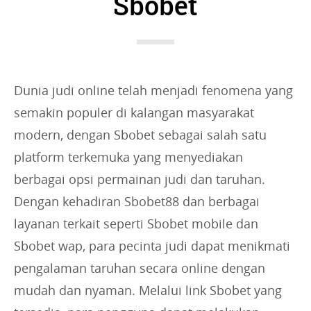
Sbobet
i
e
s
:
Dunia judi online telah menjadi fenomena yang
semakin populer di kalangan masyarakat
modern, dengan Sbobet sebagai salah satu
platform terkemuka yang menyediakan
berbagai opsi permainan judi dan taruhan.
Dengan kehadiran Sbobet88 dan berbagai
layanan terkait seperti Sbobet mobile dan
Sbobet wap, para pecinta judi dapat menikmati
pengalaman taruhan secara online dengan
mudah dan nyaman. Melalui link Sbobet yang