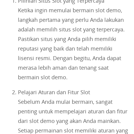
Pilihlah Situs Slot yang Terpercaya
Ketika ingin memulai bermain slot demo,
langkah pertama yang perlu Anda lakukan
adalah memilih situs slot yang terpercaya.
Pastikan situs yang Anda pilih memiliki
reputasi yang baik dan telah memiliki
lisensi resmi. Dengan begitu, Anda dapat
merasa lebih aman dan tenang saat
bermain slot demo.
Pelajari Aturan dan Fitur Slot
Sebelum Anda mulai bermain, sangat
penting untuk mempelajari aturan dan fitur
dari slot demo yang akan Anda mainkan.
Setiap permainan slot memiliki aturan yang