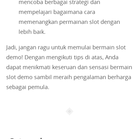
mencoba berbagai strategi dan
mempelajari bagaimana cara
memenangkan permainan slot dengan
lebih baik.
Jadi, jangan ragu untuk memulai bermain slot
demo! Dengan mengikuti tips di atas, Anda
dapat menikmati keseruan dan sensasi bermain
slot demo sambil meraih pengalaman berharga
sebagai pemula.
Article
info