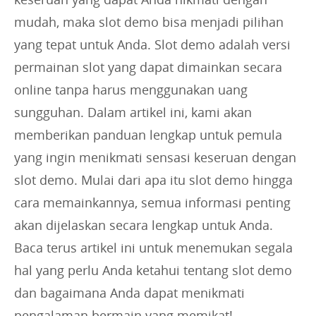
mudah, maka slot demo bisa menjadi pilihan
yang tepat untuk Anda. Slot demo adalah versi
permainan slot yang dapat dimainkan secara
online tanpa harus menggunakan uang
sungguhan. Dalam artikel ini, kami akan
memberikan panduan lengkap untuk pemula
yang ingin menikmati sensasi keseruan dengan
slot demo. Mulai dari apa itu slot demo hingga
cara memainkannya, semua informasi penting
akan dijelaskan secara lengkap untuk Anda.
Baca terus artikel ini untuk menemukan segala
hal yang perlu Anda ketahui tentang slot demo
dan bagaimana Anda dapat menikmati
pengalaman bermain yang memikat!