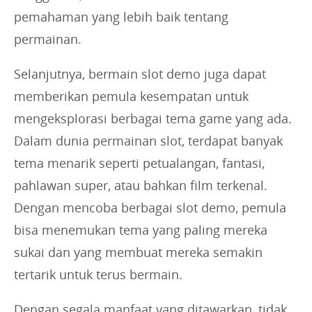
pemahaman yang lebih baik tentang
permainan.
Selanjutnya, bermain slot demo juga dapat
memberikan pemula kesempatan untuk
mengeksplorasi berbagai tema game yang ada.
Dalam dunia permainan slot, terdapat banyak
tema menarik seperti petualangan, fantasi,
pahlawan super, atau bahkan film terkenal.
Dengan mencoba berbagai slot demo, pemula
bisa menemukan tema yang paling mereka
sukai dan yang membuat mereka semakin
tertarik untuk terus bermain.
Dengan segala manfaat yang ditawarkan, tidak