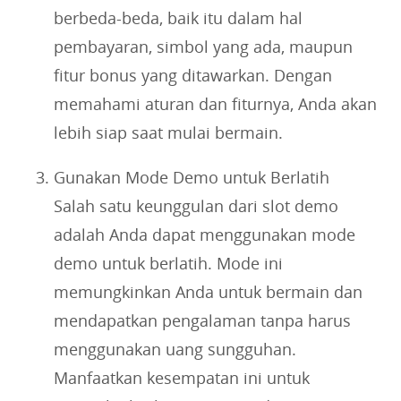
berbeda-beda, baik itu dalam hal
pembayaran, simbol yang ada, maupun
fitur bonus yang ditawarkan. Dengan
memahami aturan dan fiturnya, Anda akan
lebih siap saat mulai bermain.
Gunakan Mode Demo untuk Berlatih
Salah satu keunggulan dari slot demo
adalah Anda dapat menggunakan mode
demo untuk berlatih. Mode ini
memungkinkan Anda untuk bermain dan
mendapatkan pengalaman tanpa harus
menggunakan uang sungguhan.
Manfaatkan kesempatan ini untuk