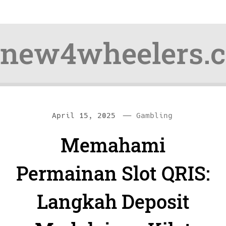
new4wheelers.
Skip
Skip
—
C
April 15, 2025
Gambling
to
to
a
Memahami
content
navigation
t
e
Permainan Slot QRIS:
g
Langkah Deposit
o
r