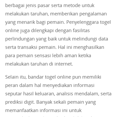
berbagai jenis pasar serta metode untuk
melakukan taruhan, memberikan pengalaman
yang menarik bagi pemain. Penyelenggara togel
online juga dilengkapi dengan fasilitas
perlindungan yang baik untuk melindungi data
serta transaksi pemain. Hal ini menghasilkan
para pemain sensasi lebih aman ketika
melakukan taruhan di internet.
Selain itu, bandar togel online pun memiliki
peran dalam hal menyediakan informasi
seputar hasil keluaran, analisis mendalam, serta
prediksi digit. Banyak sekali pemain yang
memanfaatkan informasi ini untuk