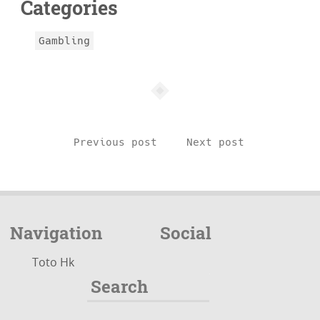
Categories
Gambling
Previous post
Next post
Navigation
Social
Toto Hk
Search
for: