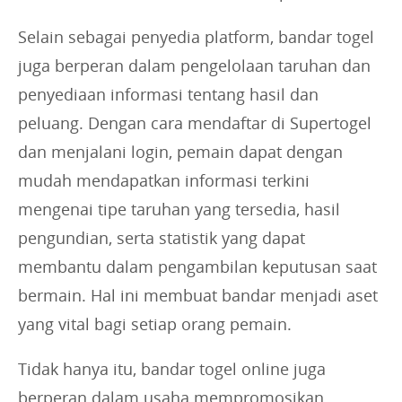
Selain sebagai penyedia platform, bandar togel
juga berperan dalam pengelolaan taruhan dan
penyediaan informasi tentang hasil dan
peluang. Dengan cara mendaftar di Supertogel
dan menjalani login, pemain dapat dengan
mudah mendapatkan informasi terkini
mengenai tipe taruhan yang tersedia, hasil
pengundian, serta statistik yang dapat
membantu dalam pengambilan keputusan saat
bermain. Hal ini membuat bandar menjadi aset
yang vital bagi setiap orang pemain.
Tidak hanya itu, bandar togel online juga
berperan dalam usaha mempromosikan