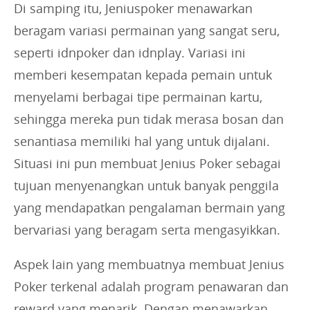
Di samping itu, Jeniuspoker menawarkan
beragam variasi permainan yang sangat seru,
seperti idnpoker dan idnplay. Variasi ini
memberi kesempatan kepada pemain untuk
menyelami berbagai tipe permainan kartu,
sehingga mereka pun tidak merasa bosan dan
senantiasa memiliki hal yang untuk dijalani.
Situasi ini pun membuat Jenius Poker sebagai
tujuan menyenangkan untuk banyak penggila
yang mendapatkan pengalaman bermain yang
bervariasi yang beragam serta mengasyikkan.
Aspek lain yang membuatnya membuat Jenius
Poker terkenal adalah program penawaran dan
reward yang menarik. Dengan menawarkan