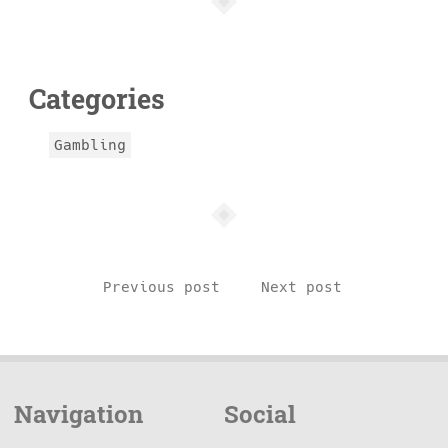
Article
info
Categories
Gambling
Previous post
Next post
Navigation
Social