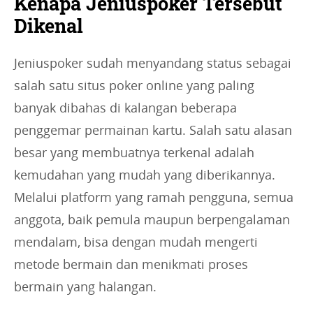
Kenapa Jeniuspoker Tersebut
Dikenal
Jeniuspoker sudah menyandang status sebagai
salah satu situs poker online yang paling
banyak dibahas di kalangan beberapa
penggemar permainan kartu. Salah satu alasan
besar yang membuatnya terkenal adalah
kemudahan yang mudah yang diberikannya.
Melalui platform yang ramah pengguna, semua
anggota, baik pemula maupun berpengalaman
mendalam, bisa dengan mudah mengerti
metode bermain dan menikmati proses
bermain yang halangan.