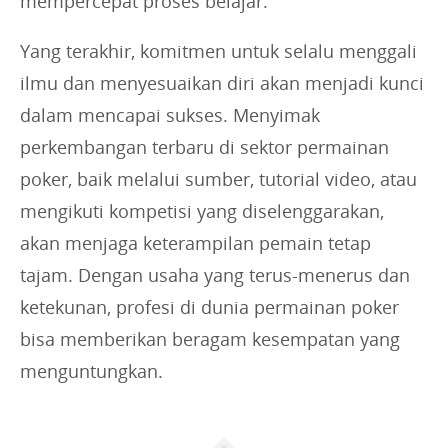
mempercepat proses belajar.
Yang terakhir, komitmen untuk selalu menggali
ilmu dan menyesuaikan diri akan menjadi kunci
dalam mencapai sukses. Menyimak
perkembangan terbaru di sektor permainan
poker, baik melalui sumber, tutorial video, atau
mengikuti kompetisi yang diselenggarakan,
akan menjaga keterampilan pemain tetap
tajam. Dengan usaha yang terus-menerus dan
ketekunan, profesi di dunia permainan poker
bisa memberikan beragam kesempatan yang
menguntungkan.