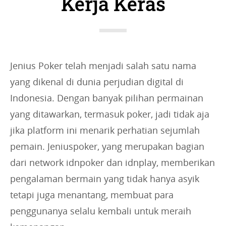
Kerja Keras
i
e
s
:
Jenius Poker telah menjadi salah satu nama
yang dikenal di dunia perjudian digital di
Indonesia. Dengan banyak pilihan permainan
yang ditawarkan, termasuk poker, jadi tidak aja
jika platform ini menarik perhatian sejumlah
pemain. Jeniuspoker, yang merupakan bagian
dari network idnpoker dan idnplay, memberikan
pengalaman bermain yang tidak hanya asyik
tetapi juga menantang, membuat para
penggunanya selalu kembali untuk meraih