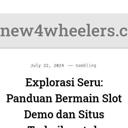
new4wheelers.
Skip
Skip
—
C
July 22, 2024
Gambling
to
to
a
Explorasi Seru:
content
navigation
t
e
Panduan Bermain Slot
g
Demo dan Situs
o
r