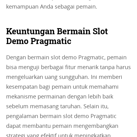
kemampuan Anda sebagai pemain.
Keuntungan Bermain Slot
Demo Pragmatic
Dengan bermain slot demo Pragmatic, pemain
bisa menguji berbagai fitur menarik tanpa harus
mengeluarkan uang sungguhan. Ini memberi
kesempatan bagi pemain untuk memahami
mekanisme permainan dengan lebih baik
sebelum memasang taruhan. Selain itu,
pengalaman bermain slot demo Pragmatic
dapat membantu pemain mengembangkan
strategi yang efektif untuk meningkatkan